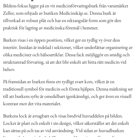
Bildens fokus ligger på en vit medicinförvaringsburk från varumärket
Zeller, som erbjuds av butiken Medicinskåp.se. Denna burk är
tillverkad av robust plåt och har en rektangulär form som gör den
praktisk för lagring av medicinska föremål i hemmet.
Burken visas i en öppen position, vilket ger en tydlig vy över dess
interiör. Insidan är indelad i sektioner, vilket underlättar organisering av
olika mediciner och hälsoartiklar. Dessa fack möjliggör en smidig och
strukturerad förvaring, så att det blir enkelt att hitta rätt medicin vid
behov.
På framsidan av burken finns ett tydligt svart kors, vilket är en
traditionell symbol för medicin och första hjälpen. Denna märkning ser
till att burkens syfte är omedelbart igenkännligt, och ger även en visuell
kontrast mot det vita materialet.
Burkens lock är avtagbart och visas bredvid huvuddelen på bilden.
Locket är platt och enkelt i sin design, vilket säkerställer att det enkelt
kan sättas på och tas av vid användning. Vid sidan av huvudburken