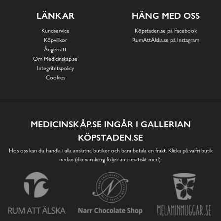
LÄNKAR
HÄNG MED OSS
Kundservice
Köpstaden.se på Facebook
Köpvillkor
RumAttÄlska.se på Instagram
Ångerrätt
Om Medicinskåp.se
Integritetspolicy
Cookies
MEDICINSKÅP.SE INGÅR I GALLERIAN
KÖPSTADEN.SE
Hos oss kan du handla i alla anslutna butiker och bara betala en frakt. Klicka på valfri butik
nedan (din varukorg följer automatiskt med):