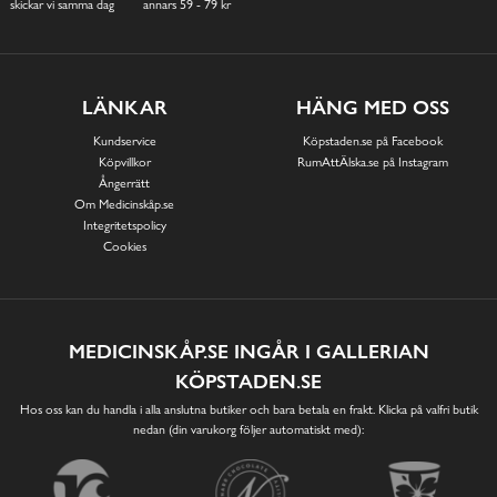
skickar vi samma dag
annars 59 - 79 kr
LÄNKAR
HÄNG MED OSS
Kundservice
Köpstaden.se på Facebook
Köpvillkor
RumAttÄlska.se på Instagram
Ångerrätt
Om Medicinskåp.se
Integritetspolicy
Cookies
MEDICINSKÅP.SE INGÅR I GALLERIAN
KÖPSTADEN.SE
Hos oss kan du handla i alla anslutna butiker och bara betala en frakt. Klicka på valfri butik
nedan (din varukorg följer automatiskt med):