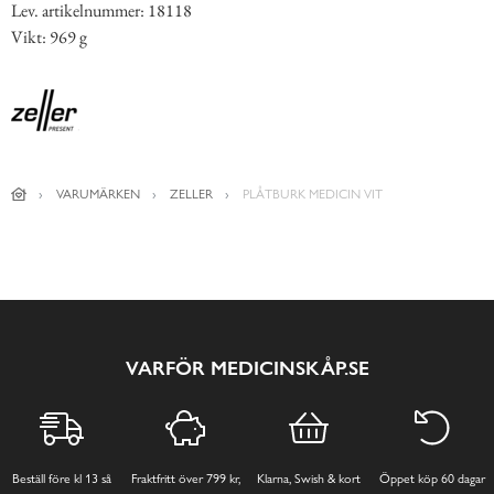
Lev. artikelnummer: 18118
Vikt: 969 g
VARUMÄRKEN
ZELLER
PLÅTBURK MEDICIN VIT
VARFÖR MEDICINSKÅP.SE
Beställ före kl 13 så
Fraktfritt över 799 kr,
Klarna, Swish & kort
Öppet köp 60 dagar