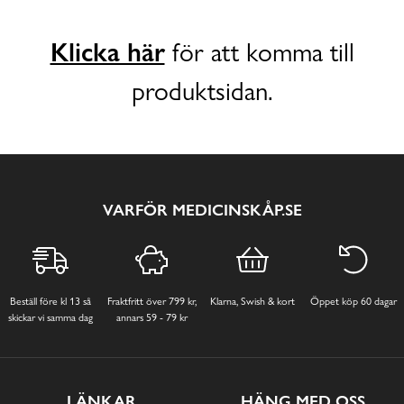
Klicka här
för att komma till
produktsidan.
VARFÖR MEDICINSKÅP.SE
Beställ före kl 13 så
Fraktfritt över 799 kr,
Klarna, Swish & kort
Öppet köp 60 dagar
skickar vi samma dag
annars 59 - 79 kr
LÄNKAR
HÄNG MED OSS