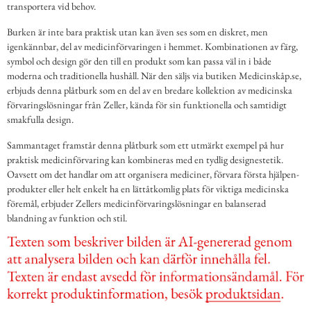
transportera vid behov.
Burken är inte bara praktisk utan kan även ses som en diskret, men
igenkännbar, del av medicinförvaringen i hemmet. Kombinationen av färg,
symbol och design gör den till en produkt som kan passa väl in i både
moderna och traditionella hushåll. När den säljs via butiken Medicinskåp.se,
erbjuds denna plåtburk som en del av en bredare kollektion av medicinska
förvaringslösningar från Zeller, kända för sin funktionella och samtidigt
smakfulla design.
Sammantaget framstår denna plåtburk som ett utmärkt exempel på hur
praktisk medicinförvaring kan kombineras med en tydlig designestetik.
Oavsett om det handlar om att organisera mediciner, förvara första hjälpen-
produkter eller helt enkelt ha en lättåtkomlig plats för viktiga medicinska
föremål, erbjuder Zellers medicinförvaringslösningar en balanserad
blandning av funktion och stil.