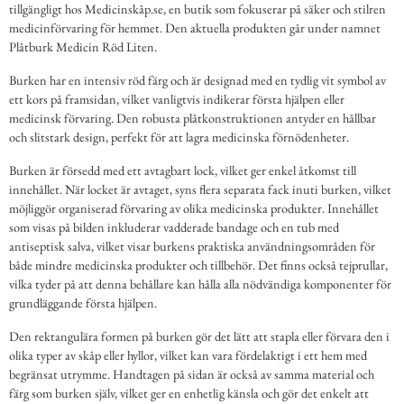
tillgängligt hos Medicinskåp.se, en butik som fokuserar på säker och stilren
medicinförvaring för hemmet. Den aktuella produkten går under namnet
Plåtburk Medicin Röd Liten.
Burken har en intensiv röd färg och är designad med en tydlig vit symbol av
ett kors på framsidan, vilket vanligtvis indikerar första hjälpen eller
medicinsk förvaring. Den robusta plåtkonstruktionen antyder en hållbar
och slitstark design, perfekt för att lagra medicinska förnödenheter.
Burken är försedd med ett avtagbart lock, vilket ger enkel åtkomst till
innehållet. När locket är avtaget, syns flera separata fack inuti burken, vilket
möjliggör organiserad förvaring av olika medicinska produkter. Innehållet
som visas på bilden inkluderar vadderade bandage och en tub med
antiseptisk salva, vilket visar burkens praktiska användningsområden för
både mindre medicinska produkter och tillbehör. Det finns också tejprullar,
vilka tyder på att denna behållare kan hålla alla nödvändiga komponenter för
grundläggande första hjälpen.
Den rektangulära formen på burken gör det lätt att stapla eller förvara den i
olika typer av skåp eller hyllor, vilket kan vara fördelaktigt i ett hem med
begränsat utrymme. Handtagen på sidan är också av samma material och
färg som burken själv, vilket ger en enhetlig känsla och gör det enkelt att