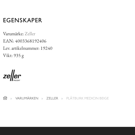
EGENSKAPER
Varumärke:
Zeller
EAN: 4003368192406
Lev. artikelnummer: 19240
Vikt: 935 g
VARUMÄRKEN
ZELLER
PLÅTBURK MEDICIN BEIGE