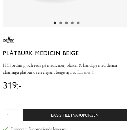
PLÅTBURK MEDICIN BEIGE
Håll ordning och reda på mediciner, plåster & bandage med denna
charmiga plåtburk i en elegant beige nyans.
Läs mer
319:-
LÄGG TILL I VARUKORGEN
Lagervara för omgående leverans