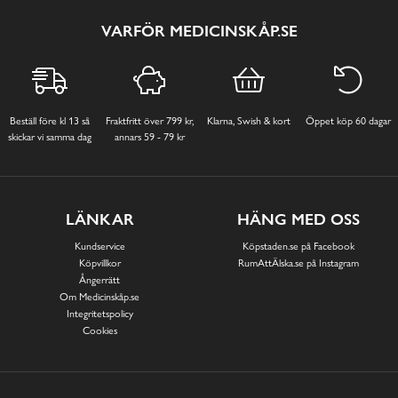
VARFÖR MEDICINSKÅP.SE
Beställ före kl 13 så
Fraktfritt över 799 kr,
Klarna, Swish & kort
Öppet köp 60 dagar
skickar vi samma dag
annars 59 - 79 kr
LÄNKAR
HÄNG MED OSS
Kundservice
Köpstaden.se på Facebook
Köpvillkor
RumAttÄlska.se på Instagram
Ångerrätt
Om Medicinskåp.se
Integritetspolicy
Cookies