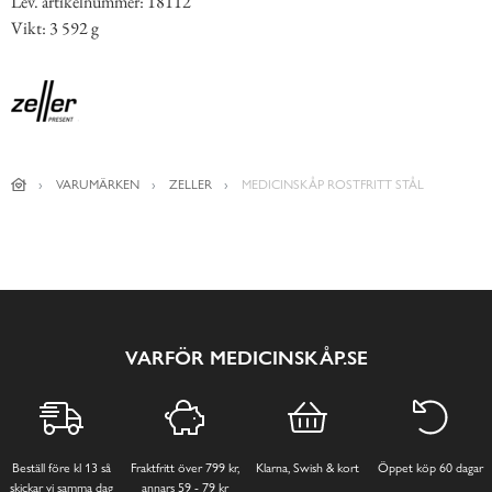
Lev. artikelnummer: 18112
Vikt: 3 592 g
VARUMÄRKEN
ZELLER
MEDICINSKÅP ROSTFRITT STÅL
VARFÖR MEDICINSKÅP.SE
Beställ före kl 13 så
Fraktfritt över 799 kr,
Klarna, Swish & kort
Öppet köp 60 dagar
skickar vi samma dag
annars 59 - 79 kr