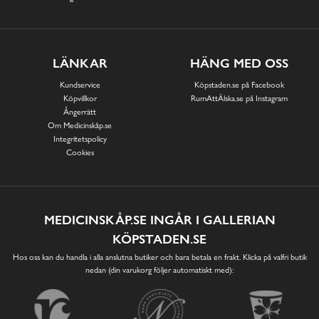
LÄNKAR
HÄNG MED OSS
Kundservice
Köpstaden.se på Facebook
Köpvillkor
RumAttÄlska.se på Instagram
Ångerrätt
Om Medicinskåp.se
Integritetspolicy
Cookies
MEDICINSKÅP.SE INGÅR I GALLERIAN
KÖPSTADEN.SE
Hos oss kan du handla i alla anslutna butiker och bara betala en frakt. Klicka på valfri butik
nedan (din varukorg följer automatiskt med):