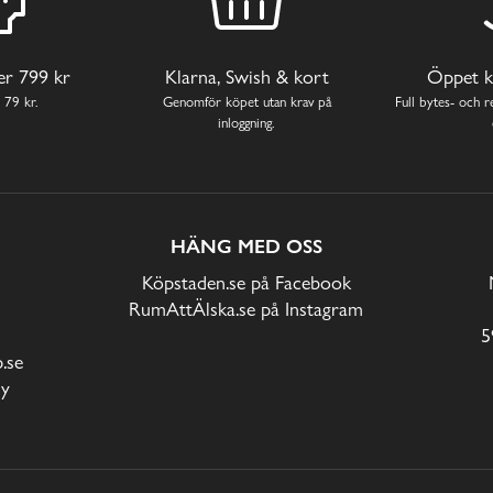
ver 799 kr
Klarna, Swish & kort
Öppet k
 79 kr.
Genomför köpet utan krav på
Full bytes- och re
inloggning.
HÄNG MED OSS
Köpstaden.se på Facebook
RumAttÄlska.se på Instagram
5
.se
cy