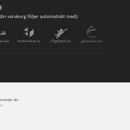
E
(din varukorg följer automatiskt med):
använda vår
er