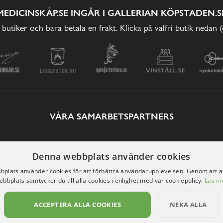
MEDICINSKÅP.SE INGÅR I GALLERIAN KÖPSTADEN.S
 butiker och bara betala en frakt. Klicka på valfri butik nedan 
VÅRA SAMARBETSPARTNERS
Denna webbplats använder cookies
plats använder cookies för att förbättra användarupplevelsen. Genom att 
ebbplats samtycker du till alla cookies i enlighet med vår cookiepolicy.
Läs m
ACCEPTERA ALLA COOKIES
NEKA ALLA