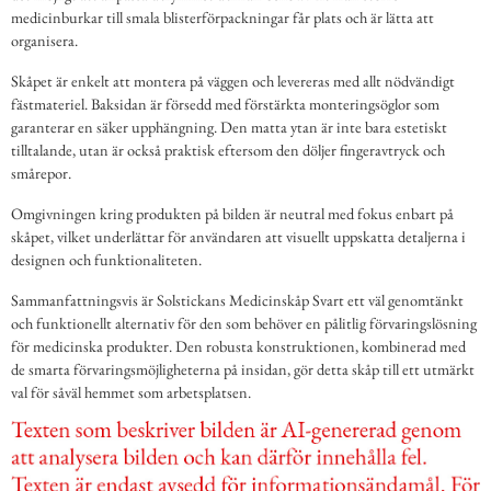
medicinburkar till smala blisterförpackningar får plats och är lätta att
organisera.
Skåpet är enkelt att montera på väggen och levereras med allt nödvändigt
fästmateriel. Baksidan är försedd med förstärkta monteringsöglor som
garanterar en säker upphängning. Den matta ytan är inte bara estetiskt
tilltalande, utan är också praktisk eftersom den döljer fingeravtryck och
smårepor.
Omgivningen kring produkten på bilden är neutral med fokus enbart på
skåpet, vilket underlättar för användaren att visuellt uppskatta detaljerna i
designen och funktionaliteten.
Sammanfattningsvis är Solstickans Medicinskåp Svart ett väl genomtänkt
och funktionellt alternativ för den som behöver en pålitlig förvaringslösning
för medicinska produkter. Den robusta konstruktionen, kombinerad med
de smarta förvaringsmöjligheterna på insidan, gör detta skåp till ett utmärkt
val för såväl hemmet som arbetsplatsen.