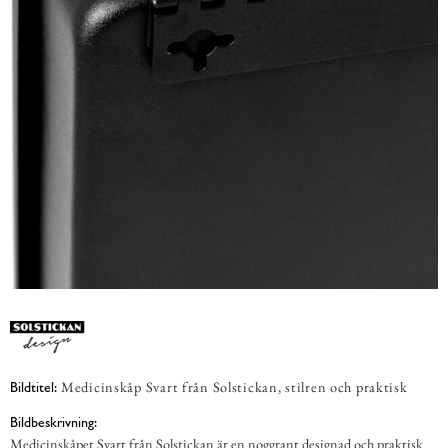
Medicinskåp Svart från Solstickan, stilren och praktisk
Bildtitel:
Bildbeskrivning:
Medicinskåpet Svart från Solstickan är en noggrant designad och praktisk