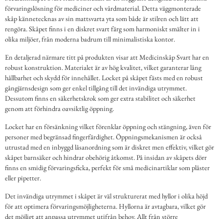
förvaringslösning för mediciner och vårdmaterial. Detta väggmonterade
skåp kännetecknas av sin mattsvarta yta som både är stilren och lätt att
rengöra. Skåpet finns i en diskret svart färg som harmoniskt smälter in i
olika miljöer, från moderna badrum till minimalistiska kontor.
En detaljerad närmare titt på produkten visar att Medicinskåp Svart har en
robust konstruktion. Materialet är av hög kvalitet, vilket garanterar lång
hållbarhet och skydd för innehållet. Locket på skåpet fästs med en robust
gångjärnsdesign som ger enkel tillgång till det invändiga utrymmet.
Dessutom finns en säkerhetskrok som ger extra stabilitet och säkerhet
genom att förhindra oavsiktlig öppning.
Locket har en försänkning vilket förenklar öppning och stängning, även för
personer med begränsad fingerfärdighet. Öppningsmekanismen är också
utrustad med en inbyggd låsanordning som är diskret men effektiv, vilket gör
skåpet barnsäker och hindrar obehörig åtkomst. På insidan av skåpets dörr
finns en smidig förvaringsficka, perfekt för små medicinartiklar som plåster
eller pipetter.
Det invändiga utrymmet i skåpet är väl strukturerat med hyllor i olika höjd
för att optimera förvaringsmöjligheterna. Hyllorna är avtagbara, vilket gör
det möjligt att anpassa utrymmet utifrån behov. Allt från större