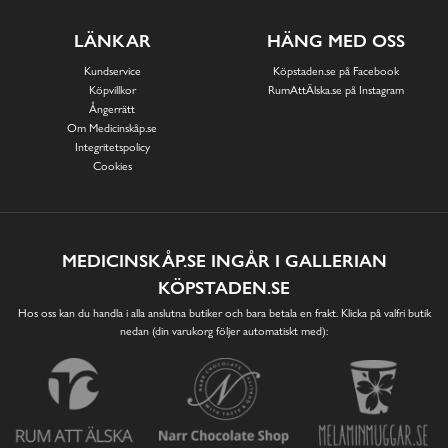
LÄNKAR
HÄNG MED OSS
Kundservice
Köpstaden.se på Facebook
Köpvillkor
RumAttÄlska.se på Instagram
Ångerrätt
Om Medicinskåp.se
Integritetspolicy
Cookies
MEDICINSKÅP.SE INGÅR I GALLERIAN
KÖPSTADEN.SE
Hos oss kan du handla i alla anslutna butiker och bara betala en frakt. Klicka på valfri butik
nedan (din varukorg följer automatiskt med):