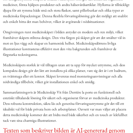
mediciner, första hjälpen-produkter och andra hälsovårdsartiklar. Hyllorna är tillräckligt
djupa för att rymma både små och stora flaskor, samt pillerburkar och olika typer av
medicinska förpackningar. Denna flexibla förvaringslösning gör det möjligt att snabbt
och enkelt hitta det man behöver, vilket är avgörande i nödsituationer.
Omgivningen runt medicinskåpet i bilden antyder en modern och ren miljö, vilket
framhäver skåpets stilrena design. Den vita färgen på skåpet gör att det smälter väl in
mot en ljus vägg och skapar en harmonisk helhet. Medicinskåpsdörrens livliga
illustrationer kontrasteras effektivt mot den vita bakgrunden och framhäver de
färgstarka teckningarna.
Medicinskåpets storlek är väl tilltagen utan att ta upp för mycket utrymme, och dess
kompakta design gör det lätt att installera på olika platser, vare sig det är i ett badrum,
en tvättstuga eller ett kontor. Skåpet levereras med monteringsanvisningar och alla
nödvändiga tillbehör, vilket gör installationen enkel och smidig.
Sammanfattningsvis är Medicinskåp Vit från Derriére la porte en funktionell och
estetiskt tilltalande lösning för säkert och organiserat förvar av medicinska produkter.
Dess robusta konstruktion, säkra lås och generösa förvaringsutrymme gör det till ett
idealiskt val för både privata hem och arbetsplatser. Oavsett var man väljer att placera
detta medicinskåp kommer det att bidra med både säkerhet och en touch av lekfullhet
tack vare sina charmiga illustrationer.