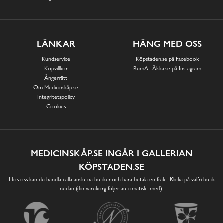
LÄNKAR
HÄNG MED OSS
Kundservice
Köpstaden.se på Facebook
Köpvillkor
RumAttÄlska.se på Instagram
Ångerrätt
Om Medicinskåp.se
Integritetspolicy
Cookies
MEDICINSKÅP.SE INGÅR I GALLERIAN
KÖPSTADEN.SE
Hos oss kan du handla i alla anslutna butiker och bara betala en frakt. Klicka på valfri butik
nedan (din varukorg följer automatiskt med):