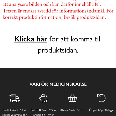
Klicka här
för att komma till
produktsidan.
VARFÖR MEDICINSKÅP.SE
Beställ före kl 13 så
Fraktfritt över 799 kr,
Klarna, Swish & kort
Öppet köp 60 dagar
skickar vi samma dag
annars 59 - 79 kr