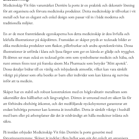
Medicinskåp Vit från varumärket Derriére la porte är en praktisk och dekorativ lösning
för att organisera och förvara medicinska produkter. Detta medicinskåp är tillverkat i vit
metall och har en elegant och enkel design som passar väl in i både moderna och
traditionella miljöer.
En av de mest framträdande egenskaperna hos detta medicinskåp är dess livfulla och
lekfulla illustrationer på skåpdörren. Framsidan av skåpet pryds av tecknade bilder av
olika medicinska produkter som flaskor, pillerburkar och andra apoteksrekvisita. Dessa
illustrationer är utförda i klara och ljusa färger som ger en känsla av glädje och trygghet.
På dörren ser man också en tecknad grön orm som symboliserar medicin och hälsa, och
runt ormen finns text på franska såsom Ma Pharmacie som betyder "Mitt apotek".
Dessa detaljer bidrar till en vänlig och inbjudande atmosfär, vilket kan vara särskilt
viktigt på platser som ofta besöks av barn eller individer som kan känna sig nervösa
inför att ta medicin.
Skåpet har en stabil och robust konstruktion med en högkvalitativ metallram som
säkerställer dess hållbarhet och långvarighet. Dörren är utrustad med ett säkert lås för
att förhindra obehörig åtkomst, och det medföljande nyckelsystemet garanterar att
endast behöriga personer kan komma åt innehållet. Detta är särskilt viktigt i hushåll
med barn eller på arbetsplatser där det är nödvändigt att hålla mediciner inlåsta och
säkra.
På insidan erbjuder Medicinskåp Vit från Derriére la porte generöst med
förvaringsutrymme. Skåpet är indelat i flera hyllor som gör det enkelt att organisera